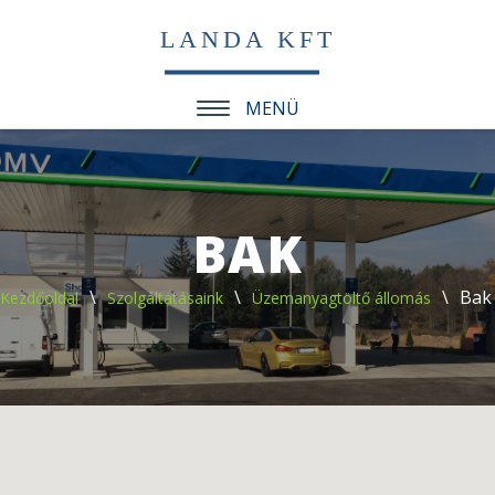
LANDA KFT
MENÜ
BAK
Bak
Kezdőoldal
Szolgáltatásaink
Üzemanyagtöltő állomás