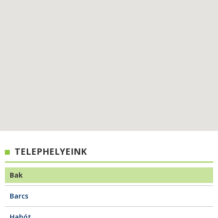
TELEPHELYEINK
Bak
Barcs
Hahót