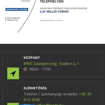
KÖZPONT
8900 Zalaegerszeg, Stadion u. 1
08:00 - 17:00
ELÉRHETŐSÉG
Telefon / üzemanyag rendelés:
+36-30-
612-3940