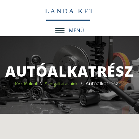
LANDA KFT
MENÜ
AUTÓALKATRÉSZ
Autóalkatrész
Kezdőoldal
Szolgáltatásaink