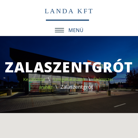
LANDA KFT
MENÜ
ZALASZENTGRÓT
Kezdőoldal
Szolgáltatásaink
Élelmiszer-
Zalaszentgrót
áruház