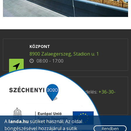
KÖZPONT
8900 Zalaegerszeg, Stadion u. 1
08:00 - 17:00
ELÉRHETŐSÉG
Telefon / üzemanyag rendelés:
+36-30-
612-3940
E-mail:
office@landa.hu
A
landa.hu
sütiket használ. Az oldal
böngészésével hozzájárul a sütik
Rendben