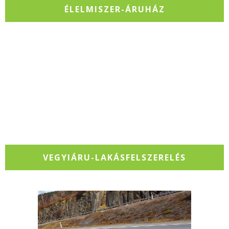
ÉLELMISZER-ÁRUHÁZ
VEGYIÁRU-LAKÁSFELSZERELÉS