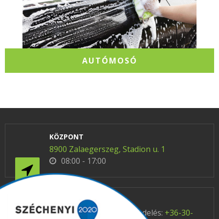
AUTÓMOSÓ
KÖZPONT
8900 Zalaegerszeg, Stadion u. 1
08:00 - 17:00
ELÉRHETŐSÉG
Telefon / üzemanyag rendelés:
+36-30-