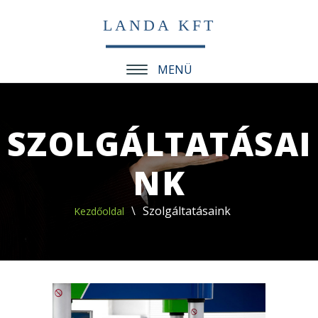
LANDA KFT
MENÜ
SZOLGÁLTATÁSAI
NK
Szolgáltatásaink
Kezdőoldal